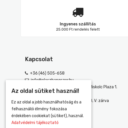
Ingyenes szállítás
25.000 Ft rendelés felett
Kapcsolat
+36 (46) 505-658
info@olaszhangszer.hu
3525 Miskolc, Szentpáli Út 2-6. (Miskolc Plaza 1.
Az oldal sütiket használ!
emelet)
H-P: 10:00-18:00, SZ: 10:00-18:30, V: zárva
Ez az oldal a jobb használhatóság és a
felhasználói élmény fokozása
érdekében cookiekat (sütiket), használ.
Adatvédelmi tájékoztató