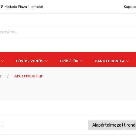
Miskolc Plaza 1. emelet
Kapcso
S
FÚVÓS, VONÓS
ERŐSÍTŐK
HANGTECHNIKA
r
/
Akusztikus Húr