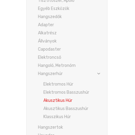
Tisztítószer, Ápoló
Egyéb Eszközök
Hangszedők
Adapter
Alkatrész
Állványok
Capodaster
Elektroncső
Hangoló, Metronóm
Hangszerhúr
Elektromos Húr
Elektromos Basszushúr
Akusztikus Húr
Akusztikus Basszushúr
Klasszikus Húr
Hangszertok