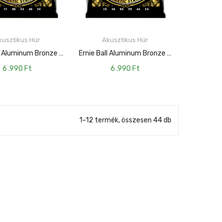
KOSÁRBA TESZEM
KOSÁRBA TESZEM
kusztikus Húr
Akusztikus Húr
Ernie Ball Aluminum Bronze Medium 13-56
Ernie Ball Aluminum Bronze Medium Light 12-54
6 .990
Ft
6 .990
Ft
1–12 termék, összesen 44 db