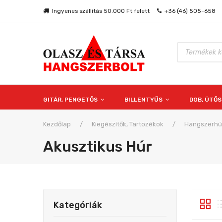
Ingyenes szállítás 50.000 Ft felett
+36 (46) 505-658
Products
search
GITÁR, PENGETŐS
BILLENTYŰS
DOB, ÜTŐ
Kezdőlap
/
Kiegészítők, Tartozékok
/
Hangszerhú
Akusztikus Húr
Kategóriák