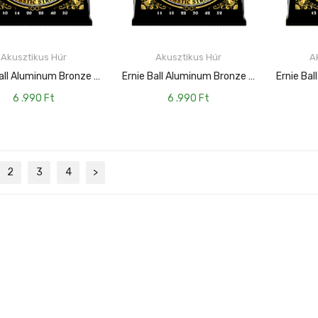
KOSÁRBA TESZEM
KOSÁRBA TESZEM
Akusztikus Húr
Akusztikus Húr
A
Ernie Ball Aluminum Bronze Extra Light 10-50
Ernie Ball Aluminum Bronze Light 11-52
6 .990
Ft
6 .990
Ft
2
3
4
>