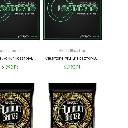
kusztikus Húr
Akusztikus Húr
KOSÁRBA TESZEM
KOSÁRBA TESZEM
Cleartone Ak.húr Foszfor-Bronz Light – 12-53 CT-7412
Cleartone Ak.húr Foszfor-Bronz Ultra Light – 10-47 CT-7410
6 .990
Ft
6 .990
Ft