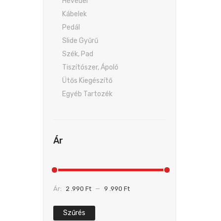
Heveder
Kábelek
Pedál
Slide Gyűrű
Szék, Pad
Tiszítószer, Ápoló
Ütős Kiegészítő
Egyéb Tartozék
Ár
Ár:
2 .990 Ft
—
9 .990 Ft
Szűrés