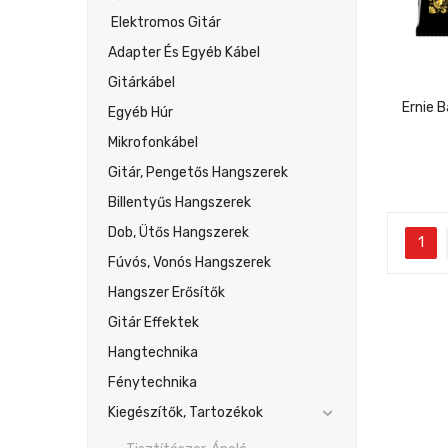
Elektromos Gitár
Adapter És Egyéb Kábel
Gitárkábel
Egyéb Húr
Mikrofonkábel
Gitár, Pengetős Hangszerek
Billentyűs Hangszerek
Dob, Ütős Hangszerek
1
Fúvós, Vonós Hangszerek
Hangszer Erősítők
Gitár Effektek
Hangtechnika
Fénytechnika
Kiegészítők, Tartozékok