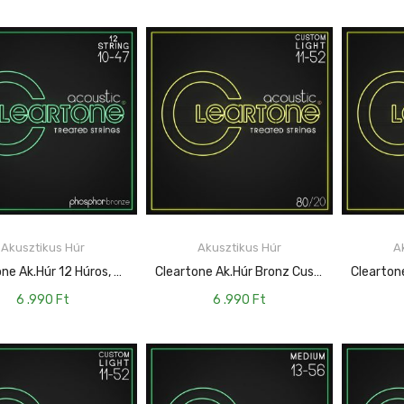
Akusztikus Húr
Akusztikus Húr
A
KOSÁRBA TESZEM
KOSÁRBA TESZEM
Cleartone Ak.húr 12 Húros, Foszfor-Bronz Ultra Light – 10-47 CT-7410-12
Cleartone Ak.húr Bronz Custom Light – 11-52 CT-7611
6 .990
Ft
6 .990
Ft