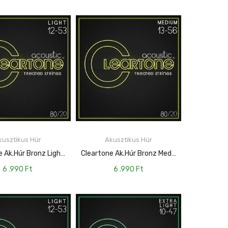
kusztikus Húr
Akusztikus Húr
KOSÁRBA TESZEM
KOSÁRBA TESZEM
Cleartone Ak.húr Bronz Light – 12-53 CT-7612
Cleartone Ak.húr Bronz Medium – 13-56 CT-7613
6 .990
Ft
6 .990
Ft