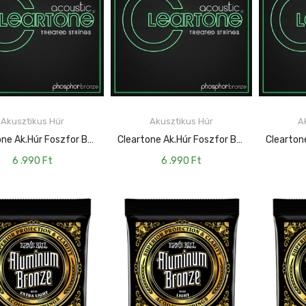
Akusztikus Húr
Akusztikus Húr
A
KOSÁRBA TESZEM
KOSÁRBA TESZEM
Cleartone Ak.húr Foszfor Bronz Custom Light – 11-52 CT-7411
Cleartone Ak.húr Foszfor Bronz Medium – 13-56 CT-7413
6 .990
Ft
6 .990
Ft