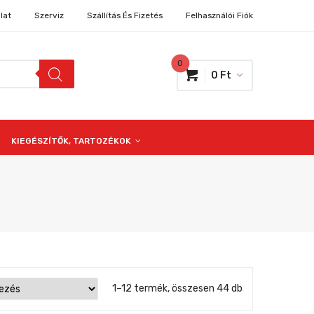
lat
Szerviz
Szállítás És Fizetés
Felhasználói Fiók
0
0
Ft
KIEGÉSZÍTŐK, TARTOZÉKOK
1–12 termék, összesen 44 db