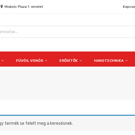
Miskolc Plaza 1. emelet
Kapcso
S
FÚVÓS, VONÓS
ERŐSÍTŐK
HANGTECHNIKA
gy termék se felelt meg a keresésnek.