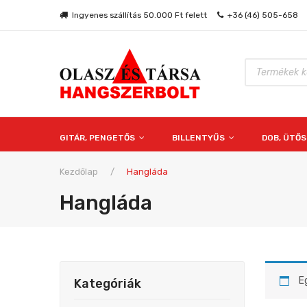
Ingyenes szállítás 50.000 Ft felett
+36 (46) 505-658
Products
search
GITÁR, PENGETŐS
BILLENTYŰS
DOB, ÜTŐ
Kezdőlap
/
Hangláda
Hangláda
E
Kategóriák