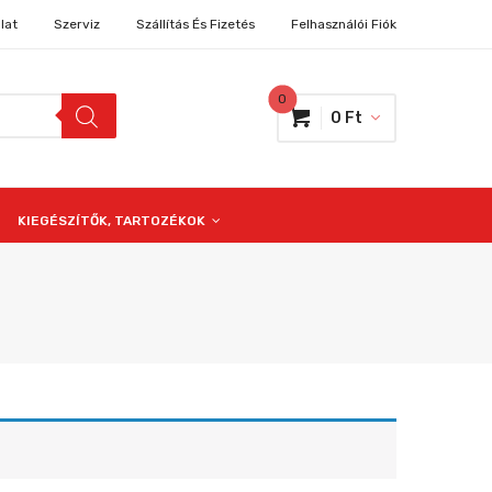
lat
Szerviz
Szállítás És Fizetés
Felhasználói Fiók
0
0
Ft
KIEGÉSZÍTŐK, TARTOZÉKOK