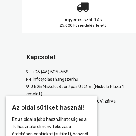
Ingyenes szállítás
25.000 Ft rendelés felett
Kapcsolat
+36 (46) 505-658
info@olaszhangszer.hu
3525 Miskolc, Szentpáli Út 2-6. (Miskolc Plaza 1.
emelet)
H-P: 10:00-18:00, SZ: 10:00-18:30, V: zárva
Az oldal sütiket használ!
Ez az oldal a jobb használhatóság és a
felhasználói élmény fokozása
érdekében cookiekat (sütiket), használ.