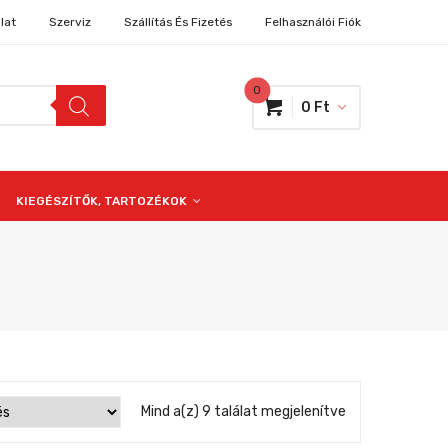
lat
Szerviz
Szállítás És Fizetés
Felhasználói Fiók
0
0
Ft
KIEGÉSZÍTŐK, TARTOZÉKOK
Mind a(z) 9 találat megjelenítve