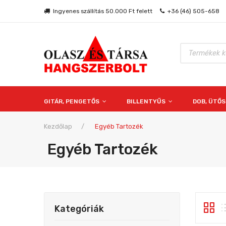
Ingyenes szállítás 50.000 Ft felett
+36 (46) 505-658
Products
search
GITÁR, PENGETŐS
BILLENTYŰS
DOB, ÜTŐ
Kezdőlap
/
Egyéb Tartozék
Egyéb Tartozék
Kategóriák