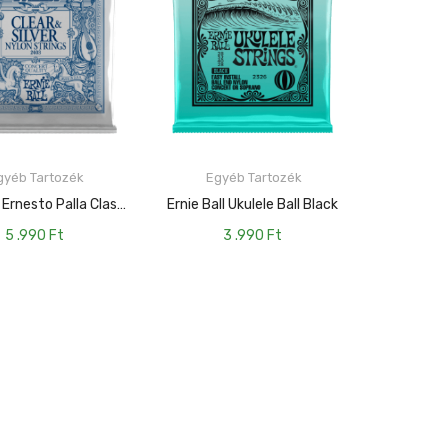
yéb Tartozék
Egyéb Tartozék
KOSÁRBA TESZEM
KOSÁRBA TESZEM
Ernie Ball Ernesto Palla Classical Clear&silver
Ernie Ball Ukulele Ball Black
5 .990
Ft
3 .990
Ft