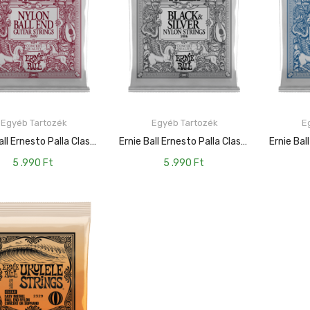
Egyéb Tartozék
Egyéb Tartozék
Eg
KOSÁRBA TESZEM
KOSÁRBA TESZEM
Ernie Ball Ernesto Palla Classical Black&gold Ball End
Ernie Ball Ernesto Palla Classical Black&silver
5 .990
Ft
5 .990
Ft