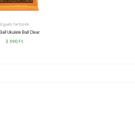
Egyéb Tartozék
KOSÁRBA TESZEM
Ball Ukulele Ball Clear
3 .990
Ft