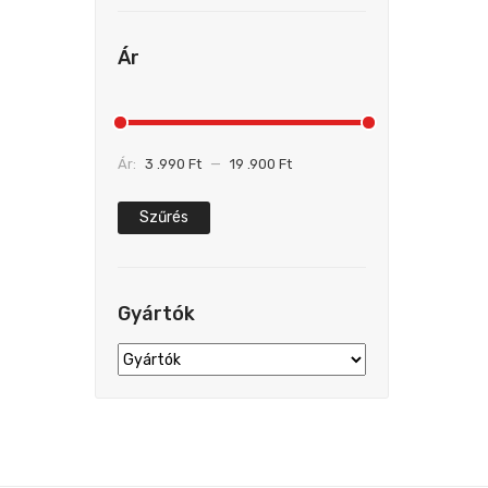
Ár
Ár:
3 .990 Ft
—
19 .900 Ft
Szűrés
Gyártók