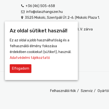
+36 (46) 505-658
info@olaszhangszer.hu
3525 Miskolc, Szentpáli Út 2-6. (Miskolc Plaza 1.
emelet)
H-P: 10:00-18:00, SZ: 10:00-18:30, V: zárva
Az oldal sütiket használ!
Ez az oldal a jobb használhatóság és a
felhasználói élmény fokozása
érdekében cookiekat (sütiket), használ.
Adatvédelmi tájékoztató
Elfogadom
Felhasználói fiók
Szerviz
Gyártó