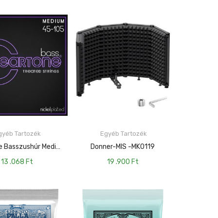
yéb Tartozék
Egyéb Tartozék
KOSÁRBA TESZEM
KOSÁRBA TESZEM
Cleartone Basszushúr Medium – 45-105 CT-6445
Donner-MIS -MK0119
13 .068
Ft
19 .900
Ft