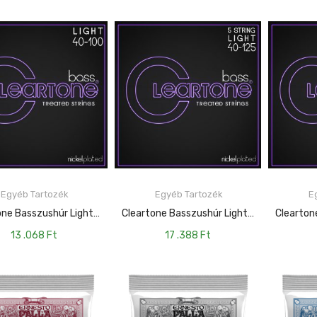
Egyéb Tartozék
Egyéb Tartozék
Eg
KOSÁRBA TESZEM
KOSÁRBA TESZEM
Cleartone Basszushúr Light – 40-100 CT-6440
Cleartone Basszushúr Light – 40-125 CT-6440-5
13 .068
Ft
17 .388
Ft