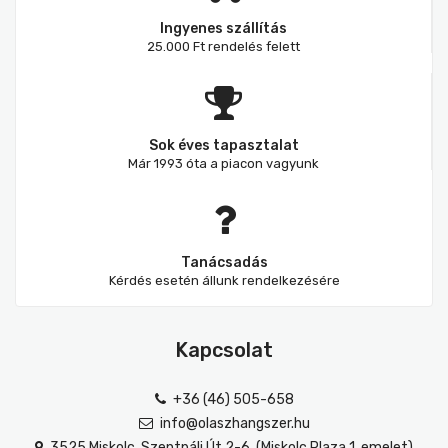
Ingyenes szállítás
25.000 Ft rendelés felett
Sok éves tapasztalat
Már 1993 óta a piacon vagyunk
Tanácsadás
Kérdés esetén állunk rendelkezésére
Kapcsolat
+36 (46) 505-658
info@olaszhangszer.hu
3525 Miskolc, Szentpáli Út 2-6. (Miskolc Plaza 1. emelet)