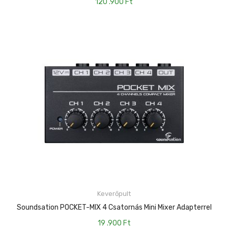
120 .900
Ft
Keverőpult
KOSÁRBA TESZEM
Soundsation POCKET-MIX 4 Csatornás Mini Mixer Adapterrel
19 .900
Ft