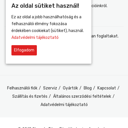
Az oldal sütiket használ!
Értesülj elsőként újdonságainkról és akcióinkról.
Ez az oldal a jobb használhatóság és a
felhasználói élmény fokozása
érdekében cookiekat (sütiket), használ.
Elfogadom az adatvédelmi tájékoztatóban foglaltakat.
Adatvédelmi tájékoztató
Elfogadom
Felhasználói fiók
Szerviz
Gyártók
Blog
Kapcsolat
Szállítás és fizetés
Általános szerződési feltételek
Adatvédelmi tájékoztató