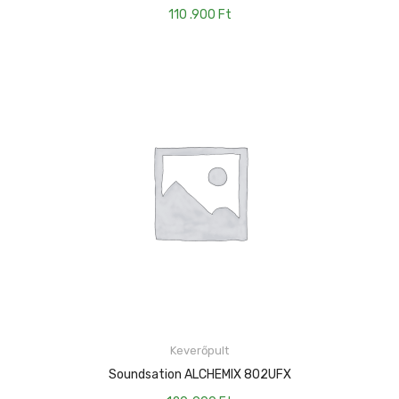
110 .900
Ft
KOSÁRBA TESZEM
Keverőpult
Soundsation ALCHEMIX 802UFX