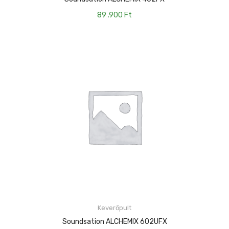
89 .900
Ft
KOSÁRBA TESZEM
Keverőpult
Soundsation ALCHEMIX 602UFX