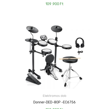
109 .900
Ft
Elektromos dob
KOSÁRBA TESZEM
Donner-DED-80P -EC6756