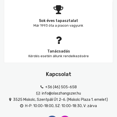
Mikrofonkábel
Heveder
Egyéb állvány
Sok éves tapasztalat
Kábelek
Már 1993 óta a piacon vagyunk
Pedál
Slide gyűrű
Tanácsadás
Egyéb tartozék
Kérdés esetén állunk rendelkezésére
Kapcsolat
+36 (46) 505-658
info@olaszhangszer.hu
3525 Miskolc, Szentpáli Út 2-6. (Miskolc Plaza 1. emelet)
H-P: 10:00-18:00, SZ: 10:00-18:30, V: zárva