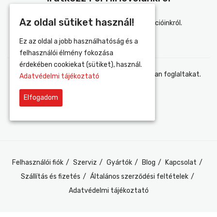
Az oldal sütiket használ!
Értesülj elsőként újdonságainkról és akcióinkról.
Ez az oldal a jobb használhatóság és a
felhasználói élmény fokozása
érdekében cookiekat (sütiket), használ.
Elfogadom az adatvédelmi tájékoztatóban foglaltakat.
Adatvédelmi tájékoztató
Elfogadom
Felhasználói fiók
Szerviz
Gyártók
Blog
Kapcsolat
Szállítás és fizetés
Általános szerződési feltételek
Adatvédelmi tájékoztató