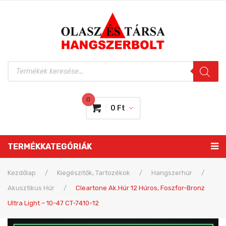
Products
search
0
0
Ft
Nincs még termék a kosaradban
TERMÉKKATEGÓRIÁK
Részösszeg:
0
Ft
Gitár, pengetős
Kezdőlap
/
Kiegészítők, Tartozékok
/
Hangszerhúr
/
Akusztikus Húr
/
Cleartone Ak.húr 12 Húros, Foszfor-Bronz
Billentyűs
Gitárok
Ultra Light – 10-47 CT-7410-12
Dob, ütős
Hangszedők
Billentyűs hangszerek
Elektromos gitár