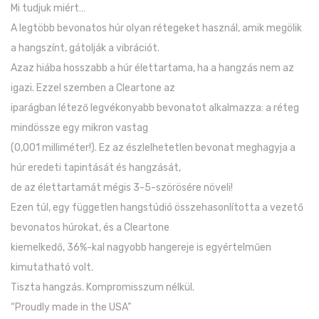
Mi tudjuk miért…
A legtöbb bevonatos húr olyan rétegeket használ, amik megölik
a hangszínt, gátolják a vibrációt.
Azaz hiába hosszabb a húr élettartama, ha a hangzás nem az
igazi. Ezzel szemben a Cleartone az
iparágban létező legvékonyabb bevonatot alkalmazza: a réteg
mindössze egy mikron vastag
(0,001 milliméter!). Ez az észlelhetetlen bevonat meghagyja a
húr eredeti tapintását és hangzását,
de az élettartamát mégis 3-5-szörösére növeli!
Ezen túl, egy független hangstúdió összehasonlította a vezető
bevonatos húrokat, és a Cleartone
kiemelkedő, 36%-kal nagyobb hangereje is egyértelműen
kimutatható volt.
Tiszta hangzás. Kompromisszum nélkül.
“Proudly made in the USA”