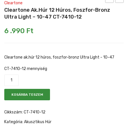
Cleartone
King
ak.húr
Cleartone Ak.húr 12 Húros, Foszfor-Bronz
Mikrofonkábel
Heveder
Egyéb állvány
rezonátoro
bronz
Ultra Light – 10-47 CT-7410-12
ukulele
Light
Kábelek
6 .990
Ft
RU-
–
Pedál
998
12-
Slide gyűrű
53
CT-
Cleartone ak.húr 12 húros, foszfor-bronz Ultra Light - 10-47
Egyéb tartozék
7612
CT-7410-12 mennyiség
KOSÁRBA TESZEM
Cikkszám:
CT-7410-12
Kategória:
Akusztikus Húr