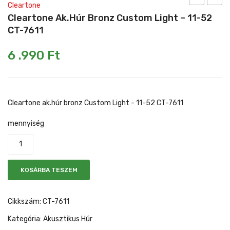
Cleartone
King
ak.húr
Cleartone Ak.húr Bronz Custom Light – 11-52
Mikrofonkábel
Heveder
Egyéb állvány
rezonátoro
bronz
CT-7611
ukulele
Light
Kábelek
6 .990
Ft
RU-
–
Pedál
998
12-
Slide gyűrű
53
CT-
Cleartone ak.húr bronz Custom Light - 11-52 CT-7611
Egyéb tartozék
7612
mennyiség
KOSÁRBA TESZEM
Cikkszám:
CT-7611
Kategória:
Akusztikus Húr