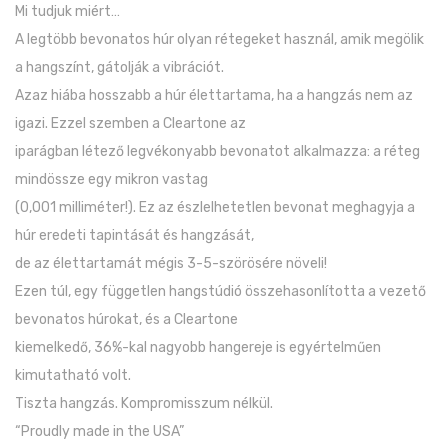
Mi tudjuk miért…
A legtöbb bevonatos húr olyan rétegeket használ, amik megölik
a hangszínt, gátolják a vibrációt.
Azaz hiába hosszabb a húr élettartama, ha a hangzás nem az
igazi. Ezzel szemben a Cleartone az
iparágban létező legvékonyabb bevonatot alkalmazza: a réteg
mindössze egy mikron vastag
(0,001 milliméter!). Ez az észlelhetetlen bevonat meghagyja a
húr eredeti tapintását és hangzását,
de az élettartamát mégis 3-5-szörösére növeli!
Ezen túl, egy független hangstúdió összehasonlította a vezető
bevonatos húrokat, és a Cleartone
kiemelkedő, 36%-kal nagyobb hangereje is egyértelműen
kimutatható volt.
Tiszta hangzás. Kompromisszum nélkül.
“Proudly made in the USA”