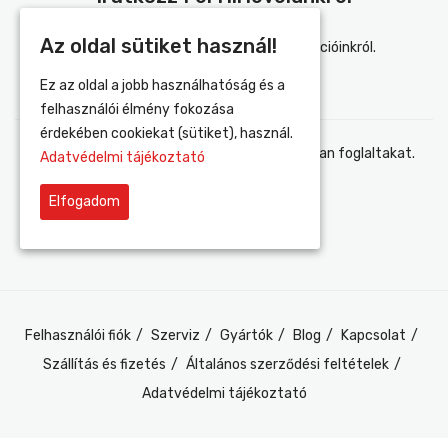
Az oldal sütiket használ!
Értesülj elsőként újdonságainkról és akcióinkról.
Ez az oldal a jobb használhatóság és a
felhasználói élmény fokozása
érdekében cookiekat (sütiket), használ.
Elfogadom az adatvédelmi tájékoztatóban foglaltakat.
Adatvédelmi tájékoztató
Elfogadom
Felhasználói fiók
Szerviz
Gyártók
Blog
Kapcsolat
Szállítás és fizetés
Általános szerződési feltételek
Adatvédelmi tájékoztató