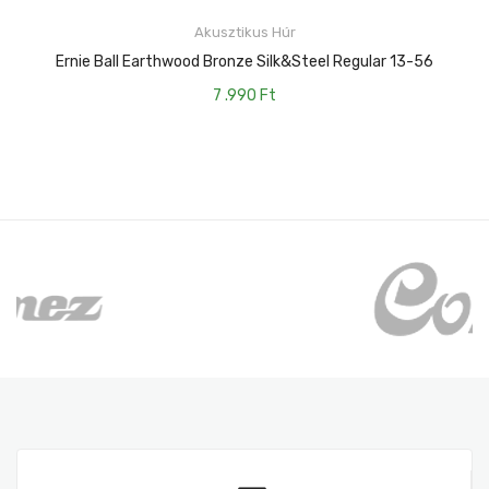
KOSÁRBA TESZEM
Akusztikus Húr
Ernie Ball Earthwood Bronze Silk&steel Regular 13-56
7 .990
Ft