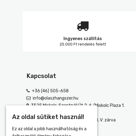
Ingyenes szállítás
25.000 Ft rendelés felett
Kapcsolat
+36 (46) 505-658
info@olaszhangszer.hu
3525 Miskolc, Szentpáli Út 2-6. (Miskolc Plaza 1.
emelet)
Az oldal sütiket használ!
H-P: 10:00-18:00, SZ: 10:00-18:30, V: zárva
Ez az oldal a jobb használhatóság és a