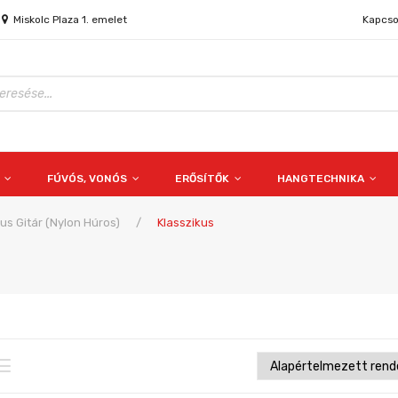
Miskolc Plaza 1. emelet
Kapcso
S
FÚVÓS, VONÓS
ERŐSÍTŐK
HANGTECHNIKA
kus Gitár (nylon Húros)
/
Klasszikus