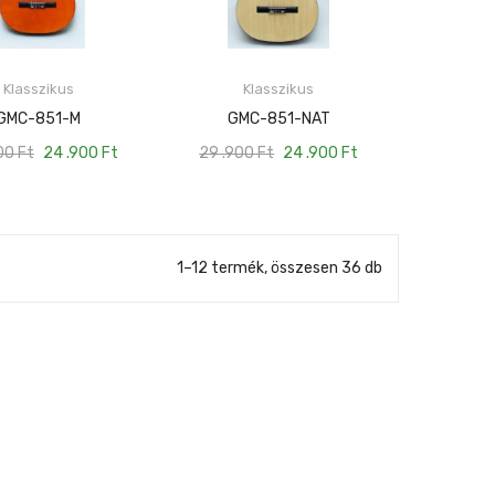
Klasszikus
Klasszikus
KOSÁRBA TESZEM
KOSÁRBA TESZEM
GMC-851-M
GMC-851-NAT
900
Ft
24 .900
Ft
29 .900
Ft
24 .900
Ft
1–12 termék, összesen 36 db