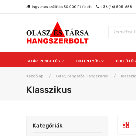
Ingyenes szállítás 50.000 Ft felett
+36 (46) 505-658
Products
search
GITÁR, PENGETŐS
BILLENTYŰS
DOB, ÜTŐ
Kezdőlap
/
Gitár, Pengetős Hangszerek
/
Klasszi
Klasszikus
Kategóriák