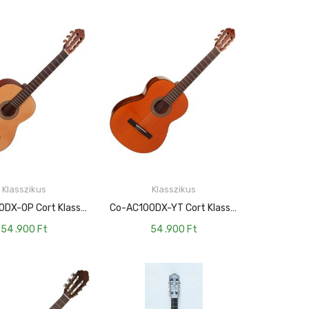
Klasszikus
Klasszikus
KOSÁRBA TESZEM
KOSÁRBA TESZEM
Co-AC100DX-OP Cort Klasszikus Gitár Deluxe, Matt Natúr
Co-AC100DX-YT Cort Klasszikus Gitár Deluxe, Sárga Árnyalatú
54 .900
Ft
54 .900
Ft