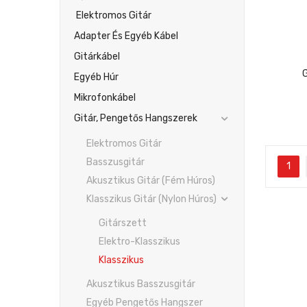
Elektromos Gitár
Adapter És Egyéb Kábel
Gitárkábel
Egyéb Húr
Mikrofonkábel
Gitár, Pengetős Hangszerek
Elektromos Gitár
Basszusgitár
1
Akusztikus Gitár (fém Húros)
Klasszikus Gitár (nylon Húros)
Gitárszett
Elektro-Klasszikus
Klasszikus
Akusztikus Basszusgitár
Egyéb Pengetős Hangszer