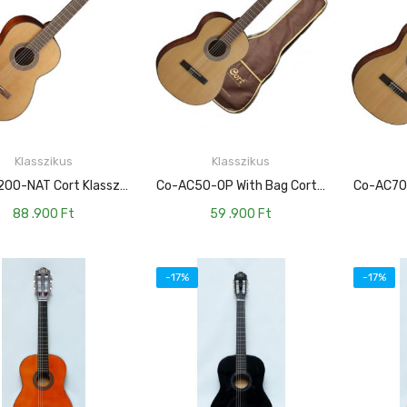
Klasszikus
Klasszikus
KOSÁRBA TESZEM
KOSÁRBA TESZEM
Co-AC200-NAT Cort Klasszikus Gitár, Natúr
Co-AC50-OP With Bag Cort Klasszikus Gitár, 1/2-Es, Matt Natúr, Tokkal
88 .900
Ft
59 .900
Ft
-17%
-17%