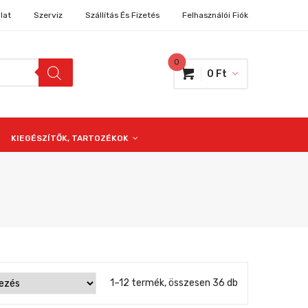
lat
Szerviz
Szállítás És Fizetés
Felhasználói Fiók
0
0
Ft
KIEGÉSZÍTŐK, TARTOZÉKOK
1–12 termék, összesen 36 db