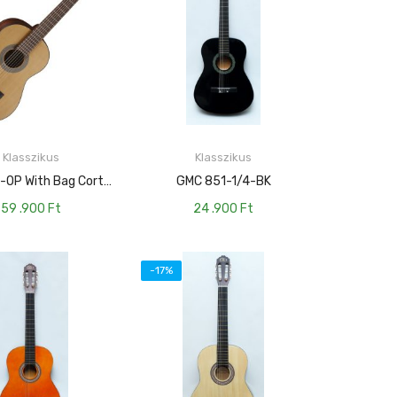
Klasszikus
Klasszikus
KOSÁRBA TESZEM
KOSÁRBA TESZEM
Co-AC70-OP With Bag Cort Klasszikus Gitár, 3/4-Es, Matt Natúr, Tokkal
GMC 851-1/4-BK
59 .900
Ft
24 .900
Ft
-17%