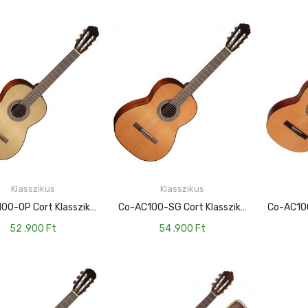
Klasszikus
Klasszikus
KOSÁRBA TESZEM
KOSÁRBA TESZEM
Co-AC100-OP Cort Klasszikus Gitár, Matt Natúr
Co-AC100-SG Cort Klasszikus Gitár, Natúr
52 .900
Ft
54 .900
Ft