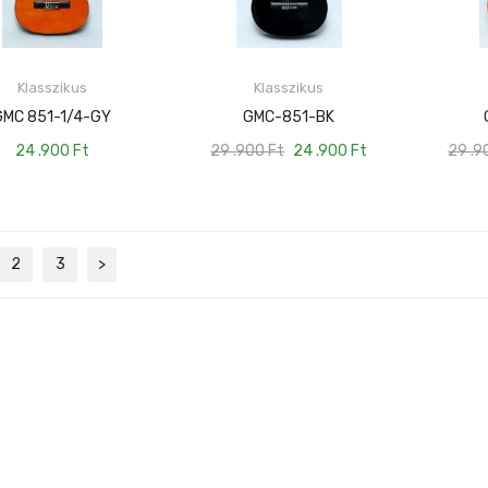
Klasszikus
Klasszikus
KOSÁRBA TESZEM
KOSÁRBA TESZEM
GMC 851-1/4-GY
GMC-851-BK
24 .900
Ft
29 .900
Ft
24 .900
Ft
29 .
2
3
>