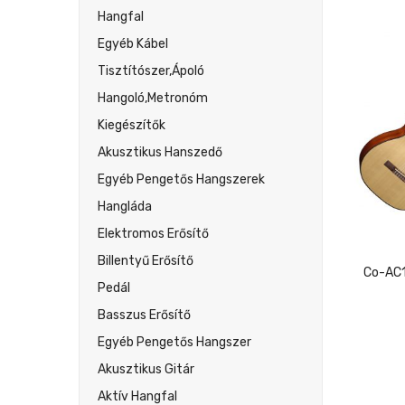
Hangfal
Egyéb Kábel
Tisztítószer,ápoló
Hangoló,metronóm
Kiegészítők
Akusztikus Hanszedő
Egyéb Pengetős Hangszerek
Hangláda
Elektromos Erősítő
Billentyű Erősítő
Pedál
Basszus Erősítő
Egyéb Pengetős Hangszer
Akusztikus Gitár
Aktív Hangfal