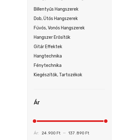
Billentyűs Hangszerek
Dob, Ütős Hangszerek
Fúvós, Vonós Hangszerek
Hangszer Erősítők
Gitár Effektek
Hangtechnika
Fénytechnika
Kiegészítők, Tartozékok
Ár
Ár:
24 .900 Ft
—
137 .890 Ft