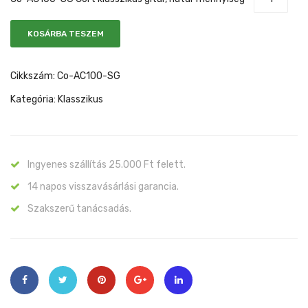
es,
matt
KOSÁRBA TESZEM
natúr,
tokkal
Cikkszám:
Co-AC100-SG
Kategória:
Klasszikus
Ingyenes szállítás 25.000 Ft felett.
14 napos visszavásárlási garancia.
Szakszerű tanácsadás.