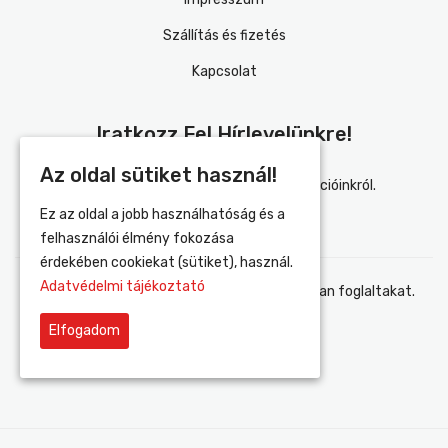
Szállítás és fizetés
Kapcsolat
Iratkozz Fel Hírlevelünkre!
Az oldal sütiket használ!
Értesülj elsőként újdonságainkról és akcióinkról.
Ez az oldal a jobb használhatóság és a
felhasználói élmény fokozása
érdekében cookiekat (sütiket), használ.
Adatvédelmi tájékoztató
Elfogadom az adatvédelmi tájékoztatóban foglaltakat.
Elfogadom