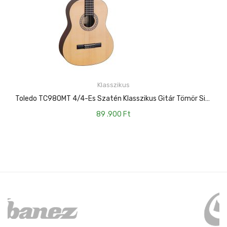
KOSÁRBA TESZEM
Klasszikus
Toledo TC980MT 4/4-Es Szatén Klasszikus Gitár Tömör Sitka Fenyõ Fedlappal
89 .900
Ft