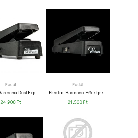
Pedál
Pedál
TOVÁBB
TOVÁBB
Electro-Harmonix Dual Expression Pedal EH-DualExpression
Electro-Harmonix Effektpedál – Volume Pedal EH-EHXVolume
24 .900
Ft
21 .500
Ft