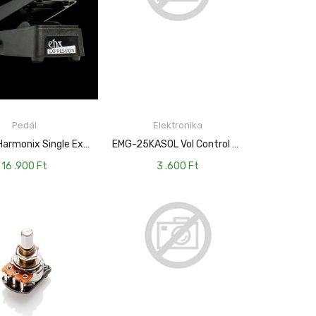
TOVÁBB
Pedál
Elektronika
TOVÁBB
Electro-Harmonix Single Expression Pedal EH-SingleExpression
EMG-25KASOL Vol Control Hangerő Potenciométer
16 .900
Ft
3 .600
Ft