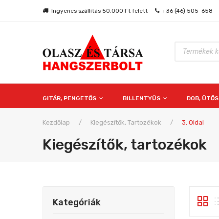
Ingyenes szállítás 50.000 Ft felett
+36 (46) 505-658
Products
search
GITÁR, PENGETŐS
BILLENTYŰS
DOB, ÜTŐ
Kezdőlap
/
Kiegészítők, Tartozékok
/
3. Oldal
Kiegészítők, tartozékok
Kategóriák