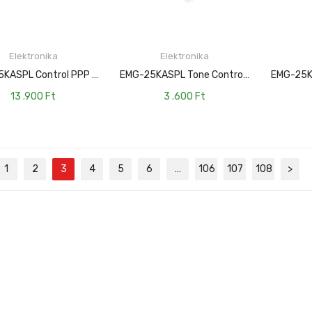
Elektronika
Elektronika
TOVÁBB
TOVÁBB
EMG-25KASPL Control PPP Push-Pull Potméter
EMG-25KASPL Tone Control Hangszín Potenciométer
13 .900
Ft
3 .600
Ft
1
2
3
4
5
6
…
106
107
108
>