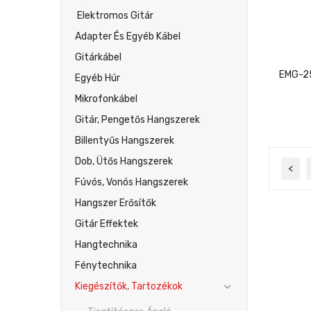
Elektromos Gitár
Adapter És Egyéb Kábel
Gitárkábel
Egyéb Húr
Mikrofonkábel
Gitár, Pengetős Hangszerek
Billentyűs Hangszerek
Dob, Ütős Hangszerek
<
Fúvós, Vonós Hangszerek
Hangszer Erősítők
Gitár Effektek
Hangtechnika
Fénytechnika
Kiegészítők, Tartozékok