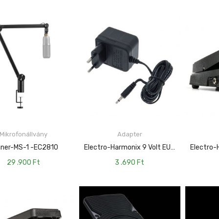
TOVÁBB
Mikrofonállvány
Adapter
KOSÁRBA TESZEM
ner-MS-1 -EC2810
Electro-Harmonix 9 Volt EU 100ma Adapter EHA-EU9DC-100
29 .900
Ft
3 .690
Ft