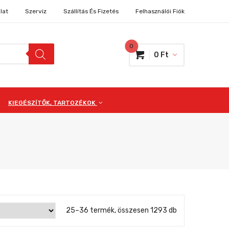
lat
Szerviz
Szállítás És Fizetés
Felhasználói Fiók
0
0
Ft
KIEGÉSZÍTŐK, TARTOZÉKOK
25–36 termék, összesen 1293 db