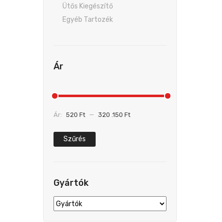
Ütős Kiegészítő
Egyéb Tartozék
Ár
Ár:
520 Ft
—
320 .150 Ft
Szűrés
Gyártók