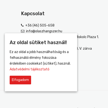
Kapcsolat
+36 (46) 505-658
info@olaszhangszer.hu
3525 Miskolc, Szentpáli Út 2-6. (Miskolc Plaza 1.
Az oldal sütiket használ!
emelet)
H-P: 10:00-18:00, SZ: 10:00-18:30, V: zárva
Ez az oldal a jobb használhatóság és a
felhasználói élmény fokozása
érdekében cookiekat (sütiket), használ.
Adatvédelmi tájékoztató
Elfogadom