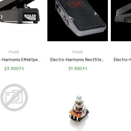
Pedál
Pedál
TOVÁBB
TOVÁBB
Electro-Harmonix Effektpedál – Wailer Wah EH-WailerWah
Electro-Harmonix NextStep Effektpedál – Volume Pedal EH-Next StepVolume
23 .900
Ft
31 .900
Ft