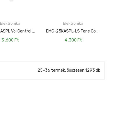
Elektronika
Elektronika
TOVÁBB
TOVÁBB
EMG-25KASPL Vol Control Hangerő Potenciométer
EMG-25KASPL-LS Tone Control Hangszín Potenciométer
3 .600
Ft
4 .300
Ft
25–36 termék, összesen 1293 db