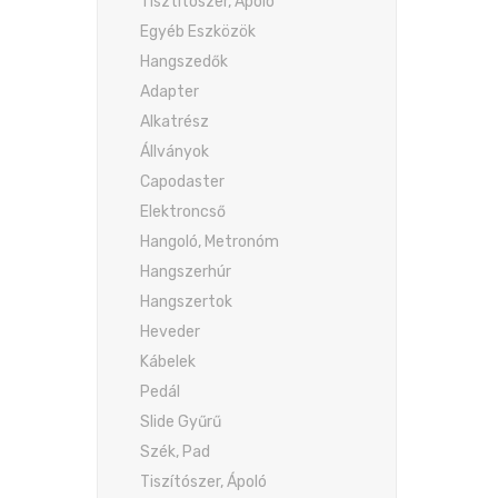
Tisztítószer, Ápoló
Egyéb Eszközök
Hangszedők
Adapter
Alkatrész
Állványok
Capodaster
Elektroncső
Hangoló, Metronóm
Hangszerhúr
Hangszertok
Heveder
Kábelek
Pedál
Slide Gyűrű
Szék, Pad
Tiszítószer, Ápoló