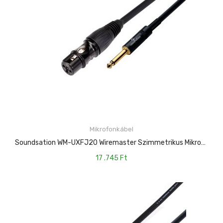
Mikrofonkábel
KOSÁRBA TESZEM
Soundsation WM-UXFJ20 Wiremaster Szimmetrikus Mikrofonkábel: XLR(mama)-6.3mm Jack MONO / 20mt
17 .745
Ft