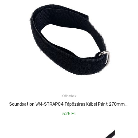
Kábelek
KOSÁRBA TESZEM
Soundsation WM-STRAP04 Tépõzáras Kábel Pánt 270mmx25mm
525
Ft