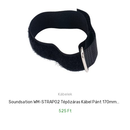
Kábelek
KOSÁRBA TESZEM
Soundsation WM-STRAP02 Tépõzáras Kábel Pánt 170mmx20mm
525
Ft