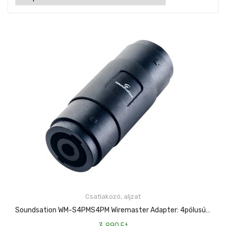
Csatlakozó, aljzat
KOSÁRBA TESZEM
Soundsation WM-S4PMS4PM Wiremaster Adapter: 4pólusú Speakon Papa – 4pólusú Speakon Papa
3 .990
Ft