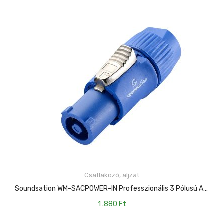
Csatlakozó, aljzat
KOSÁRBA TESZEM
Soundsation WM-SACPOWER-IN Professzionális 3 Pólusú AC Powercon Csatlakozó
1 .880
Ft