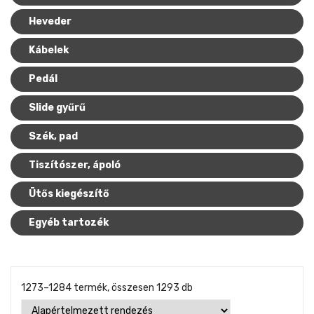
Heveder
Mikrofonkábel
Heveder
Egyéb állvány
Kábelek
Kábelek
Pedál
Pedál
Slide gyűrű
Slide gyűrű
Szék, pad
Egyéb tartozék
Tiszítószer, ápoló
Ütős kiegészítő
Egyéb tartozék
1273–1284 termék, összesen 1293 db