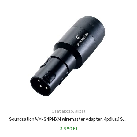
Csatlakozó, aljzat
KOSÁRBA TESZEM
Soundsation WM-S4PMXM Wiremaster Adapter: 4pólusú Speakon Papa – 3pólusú Speakon Papa
3 .990
Ft