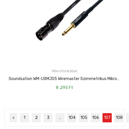
Mikrofonkábel
KOSÁRBA TESZEM
Soundsation WM-UXMJ05 Wiremaster Szimmetrikus Mikrofonkábel XLR(papa)-6.3mm Jack MONO / 5mt
8 .295
Ft
<
1
2
3
…
104
105
106
107
108