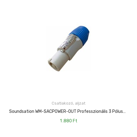
Csatlakozó, aljzat
KOSÁRBA TESZEM
Soundsation WM-SACPOWER-OUT Professzionális 3 Pólusú AC Powercon Csatlakozó
1 .880
Ft