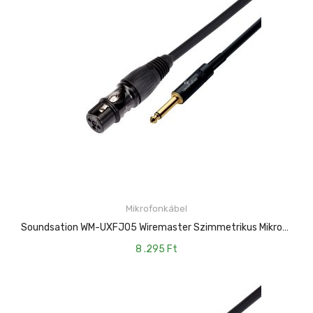
Mikrofonkábel
KOSÁRBA TESZEM
Soundsation WM-UXFJ05 Wiremaster Szimmetrikus Mikrofonkábel: XLR(mama)-6.3mm Jack MONO / 5mt
8 .295
Ft