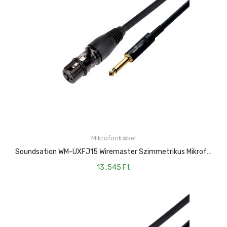
Mikrofonkábel
KOSÁRBA TESZEM
Soundsation WM-UXFJ15 Wiremaster Szimmetrikus Mikrofonkábel: XLR(mama)-6.3mm Jack MONO / 15mt
13 .545
Ft