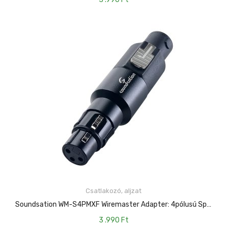
Csatlakozó, aljzat
KOSÁRBA TESZEM
Soundsation WM-S4PMXF Wiremaster Adapter: 4pólusú Speakon Papa – 3pólusú XLR Mama
3 .990
Ft