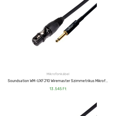
Mikrofonkábel
KOSÁRBA TESZEM
Soundsation WM-UXFJ10 Wiremaster Szimmetrikus Mikrofonkábel: XLR(mama)-6.3mm Jack MONO / 10mt
13 .545
Ft