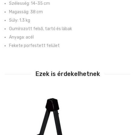
Szélesség: 14-35 cm
Magasság: 38 cm
Súly: 1.3 kg
Gumírozott felsõ, tartó és lábak
Anyaga: acél
Fekete porfestett felület
Ezek is érdekelhetnek