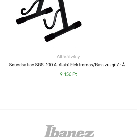
Gitárállvány
KOSÁRBA TESZEM
Soundsation SGS-100 A-Alakú Elektromos/basszusgitár Állvány
9 .156
Ft