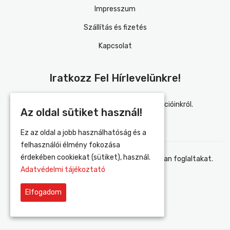
Impresszum
Szállítás és fizetés
Kapcsolat
Iratkozz Fel Hírlevelünkre!
Értesülj elsőként újdonságainkról és akcióinkról.
Az oldal sütiket használ!
Ez az oldal a jobb használhatóság és a
felhasználói élmény fokozása
érdekében cookiekat (sütiket), használ.
Elfogadom az adatvédelmi tájékoztatóban foglaltakat.
Adatvédelmi tájékoztató
Elfogadom