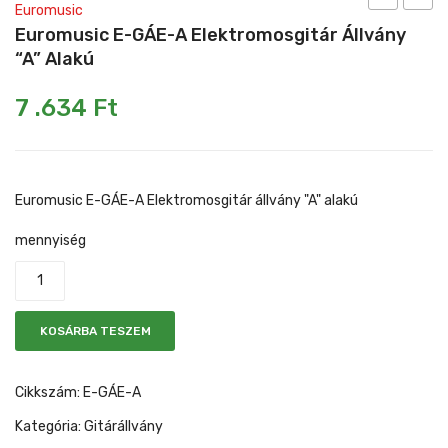
Euromusic
E-
E-
Euromusic E-GÁE-A Elektromosgitár Állvány
Mikrofonkábel
Heveder
Egyéb állvány
GÁA-
GÁU-
“A” Alakú
ANY
A
Kábelek
7 .634
Ft
Akusztikusg
Univer
Pedál
állvány
gitárá
Slide gyűrű
nyakas
“A”
alakú
Euromusic E-GÁE-A Elektromosgitár állvány "A" alakú
Egyéb tartozék
mennyiség
KOSÁRBA TESZEM
Cikkszám:
E-GÁE-A
Kategória:
Gitárállvány