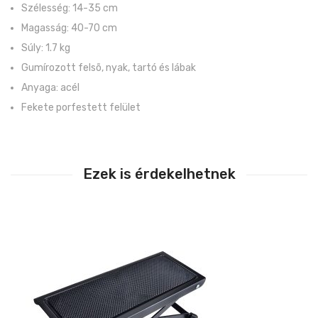
Szélesség: 14-35 cm
Magasság: 40-70 cm
Súly: 1.7 kg
Gumírozott felsõ, nyak, tartó és lábak
Anyaga: acél
Fekete porfestett felület
Ezek is érdekelhetnek