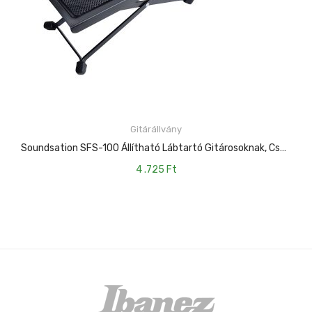
Gitárállvány
KOSÁRBA TESZEM
Soundsation SFS-100 Állítható Lábtartó Gitárosoknak, Csúszásgátló Felülettel
4 .725
Ft