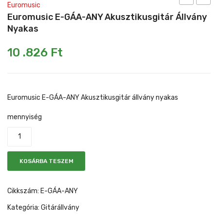
Euromusic
E-
E-
Euromusic E-GÁA-ANY Akusztikusgitár Állvány
Mikrofonkábel
Heveder
Egyéb állvány
GÁA-
GÁE-
Nyakas
A
A
Kábelek
10 .826
Ft
Akusztikusg
Elektr
Pedál
állvány
állván
Slide gyűrű
“A”
“A”
alakú
alakú
Euromusic E-GÁA-ANY Akusztikusgitár állvány nyakas
Egyéb tartozék
mennyiség
KOSÁRBA TESZEM
Cikkszám:
E-GÁA-ANY
Kategória:
Gitárállvány