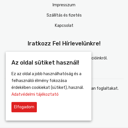
Impresszum
Szállítás és fizetés
Kapcsolat
Iratkozz Fel Hírlevelünkre!
Értesülj elsőként újdonságainkról és akcióinkról.
Az oldal sütiket használ!
Ez az oldal a jobb használhatóság és a
felhasználói élmény fokozása
érdekében cookiekat (sütiket), használ.
Elfogadom az adatvédelmi tájékoztatóban foglaltakat.
Adatvédelmi tájékoztató
Elfogadom