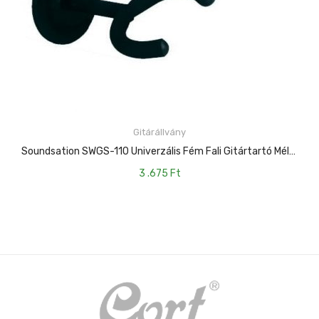
Gitárállvány
KOSÁRBA TESZEM
Soundsation SWGS-110 Univerzális Fém Fali Gitártartó Mély Ívû Kialakítással
3 .675
Ft