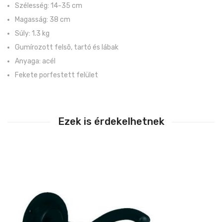
Szélesség: 14-35 cm
Magasság: 38 cm
Súly: 1.3 kg
Gumírozott felsõ, tartó és lábak
Anyaga: acél
Fekete porfestett felület
Ezek is érdekelhetnek