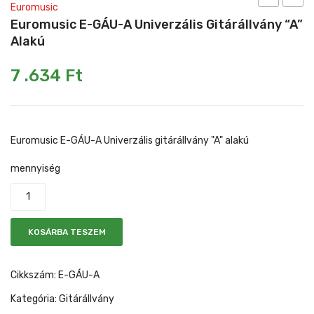
Euromusic
E-
E-
Euromusic E-GÁU-A Univerzális Gitárállvány “A”
Mikrofonkábel
Heveder
Egyéb állvány
GÁE-
GÁU-
Alakú
ANY
ANY
Kábelek
7 .634
Ft
Elektromos
Univer
Pedál
állvány
gitárá
Slide gyűrű
nyakas
nyaka
Euromusic E-GÁU-A Univerzális gitárállvány "A" alakú
Egyéb tartozék
mennyiség
KOSÁRBA TESZEM
Cikkszám:
E-GÁU-A
Kategória:
Gitárállvány