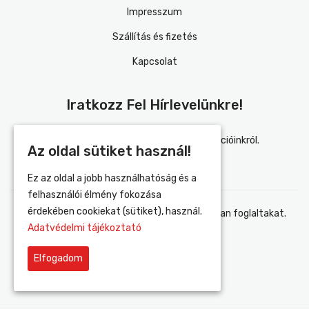
Impresszum
Szállítás és fizetés
Kapcsolat
Iratkozz Fel Hírlevelünkre!
Értesülj elsőként újdonságainkról és akcióinkról.
Az oldal sütiket használ!
Ez az oldal a jobb használhatóság és a
felhasználói élmény fokozása
érdekében cookiekat (sütiket), használ.
Elfogadom az adatvédelmi tájékoztatóban foglaltakat.
Adatvédelmi tájékoztató
Elfogadom