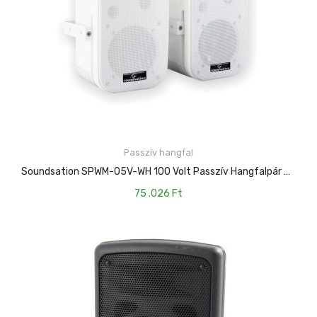
Passzív hangfal
KOSÁRBA TESZEM
Soundsation SPWM-05V-WH 100 Volt Passzív Hangfalpár 5″ Mélyhangszóróval És Falitartóval (fehér Kivitel)
75 .026
Ft