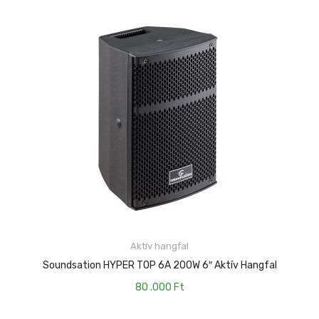
Mikrofonkábel
Heveder
Egyéb állvány
Kábelek
Pedál
Slide gyűrű
Egyéb tartozék
Aktív hangfal
KOSÁRBA TESZEM
Soundsation HYPER TOP 6A 200W 6″ Aktív Hangfal
80 .000
Ft