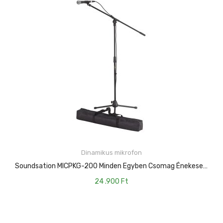
Dinamikus mikrofon
KOSÁRBA TESZEM
Soundsation MICPKG-200 Minden Egyben Csomag Énekesek Számára, Hordtásákával
24 .900
Ft