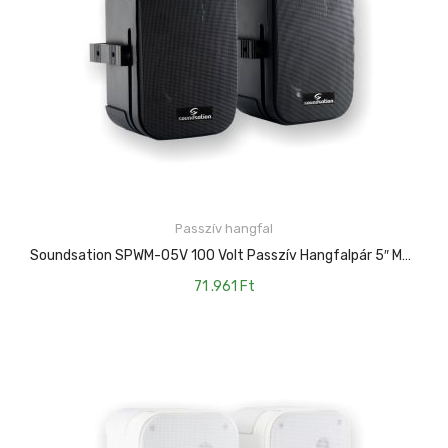
Passzív hangfal
KOSÁRBA TESZEM
Soundsation SPWM-05V 100 Volt Passzív Hangfalpár 5″ Mélyhangszóróval És Falitartóval
71 .961
Ft