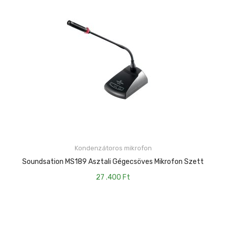
Kondenzátoros mikrofon
KOSÁRBA TESZEM
Soundsation MS189 Asztali Gégecsöves Mikrofon Szett
27 .400
Ft