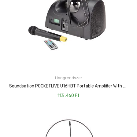
KOSÁRBA TESZEM
Hangrendszer
Soundsation POCKETLIVE U16HBT Portable Amplifier With UHF 16-Channel Wireless System, MP3 And Bluetooth™
113 .460
Ft