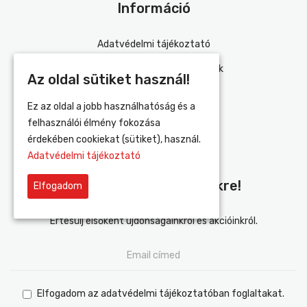
Információ
Adatvédelmi tájékoztató
Általános szerződési feltételek
Az oldal sütiket használ!
Impresszum
Ez az oldal a jobb használhatóság és a
Szállítás és fizetés
felhasználói élmény fokozása
érdekében cookiekat (sütiket), használ.
Kapcsolat
Adatvédelmi tájékoztató
Iratkozz Fel Hírlevelünkre!
Elfogadom
Értesülj elsőként újdonságainkról és akcióinkról.
Elfogadom az adatvédelmi tájékoztatóban foglaltakat.