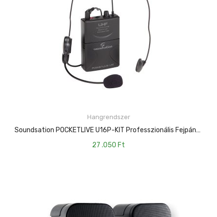
Hangrendszer
KOSÁRBA TESZEM
Soundsation POCKETLIVE U16P-KIT Professzionális Fejpántos Mikrofon + Zsebadó Szett A POCKETLIVE U16 Rendszerhez
27 .050
Ft