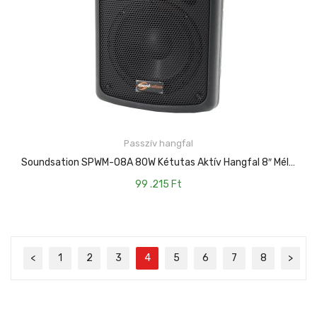
Passzív hangfal
KOSÁRBA TESZEM
Soundsation SPWM-08A 80W Kétutas Aktív Hangfal 8″ Mélyhangszóróval És Falitartóval
99 .215
Ft
<
1
2
3
4
5
6
7
8
>