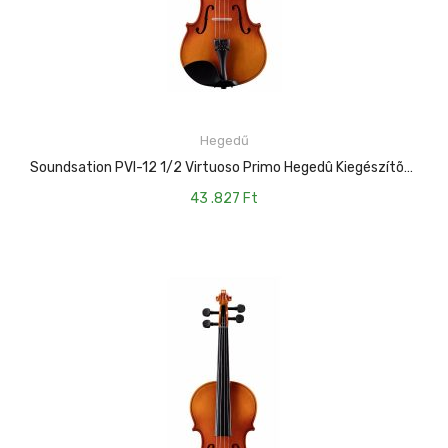
Mikrofonkábel
Heveder
Egyéb állvány
Kábelek
Pedál
Hegedű
Slide gyűrű
KOSÁRBA TESZEM
Soundsation PVI-12 1/2 Virtuoso Primo Hegedû Kiegészítõkkel
43 .827
Ft
Egyéb tartozék