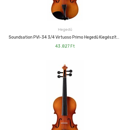
Hegedű
KOSÁRBA TESZEM
Soundsation PVI-34 3/4 Virtuoso Primo Hegedû Kiegészítõkkel
43 .827
Ft