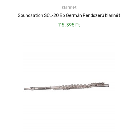
Klarinét
KOSÁRBA TESZEM
Soundsation SCL-20 Bb Germán Rendszerû Klarinét
115 .395
Ft