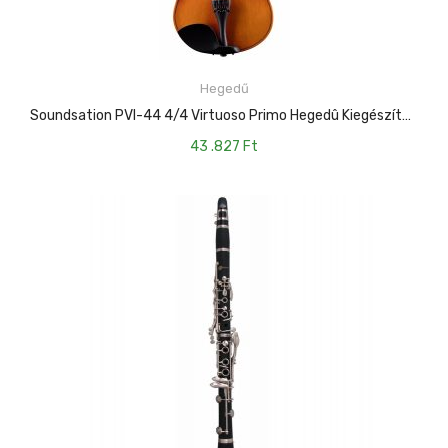
Hegedű
KOSÁRBA TESZEM
Soundsation PVI-44 4/4 Virtuoso Primo Hegedû Kiegészítõkkel
43 .827
Ft