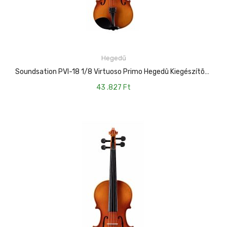
Hegedű
KOSÁRBA TESZEM
Soundsation PVI-18 1/8 Virtuoso Primo Hegedû Kiegészítõkkel
43 .827
Ft