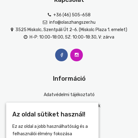
+36 (46) 505-658
info@olaszhangszer.hu
3525 Miskolc, Szentpáli Út 2-6. (Miskolc Plaza 1. emelet)
H-P: 10:00-18:00, SZ: 10:00-18:30, V: zárva
Információ
Adatvédelmi tájékoztató
Általános szerződési feltételek
Az oldal sütiket használ!
Impresszum
Ez az oldal a jobb használhatóság és a
Szállítás és fizetés
felhasználói élmény fokozása