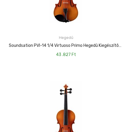
Hegedű
KOSÁRBA TESZEM
Soundsation PVI-14 1/4 Virtuoso Primo Hegedû Kiegészítõkkel
43 .827
Ft