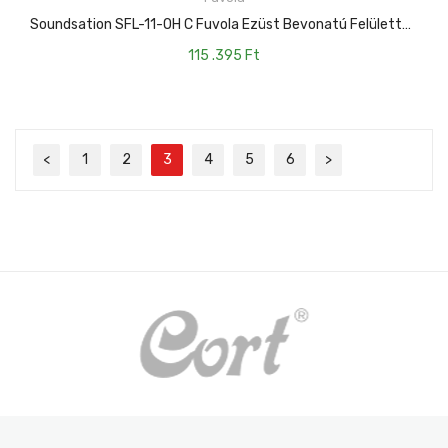
KOSÁRBA TESZEM
Soundsation SFL-11-OH C Fuvola Ezüst Bevonatú Felülettel, Nyitott Billentyûs
115 .395
Ft
<
1
2
3
4
5
6
>