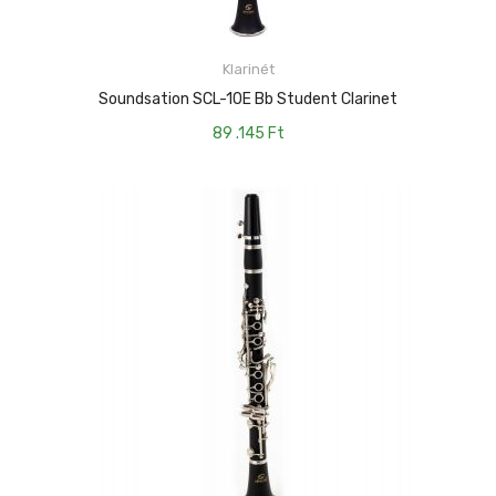
Klarinét
KOSÁRBA TESZEM
Soundsation SCL-10E Bb Student Clarinet
89 .145
Ft