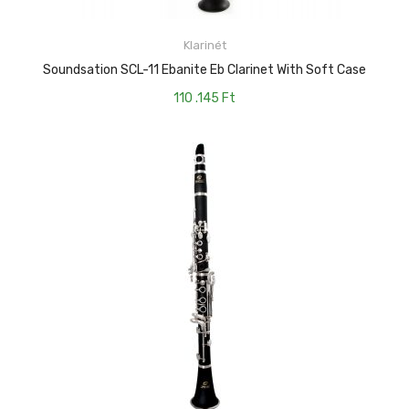
KOSÁRBA TESZEM
Klarinét
Soundsation SCL-11 Ebanite Eb Clarinet With Soft Case
110 .145
Ft