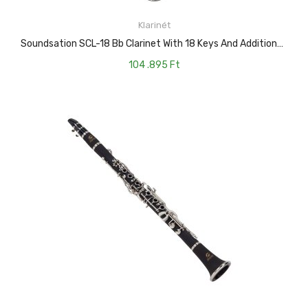
Klarinét
KOSÁRBA TESZEM
Soundsation SCL-18 Bb Clarinet With 18 Keys And Additional Bell
104 .895
Ft