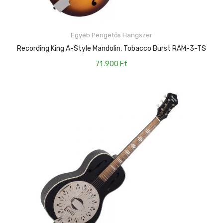
Egyéb Pengetős Hangszer
KOSÁRBA TESZEM
Recording King A-Style Mandolin, Tobacco Burst RAM-3-TS
71 .900
Ft