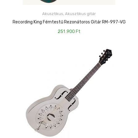
Akusztikus
,
Akusztikus gitár
KOSÁRBA TESZEM
Recording King Fémtestű Rezonátoros Gitár RM-997-VG
251 .900
Ft