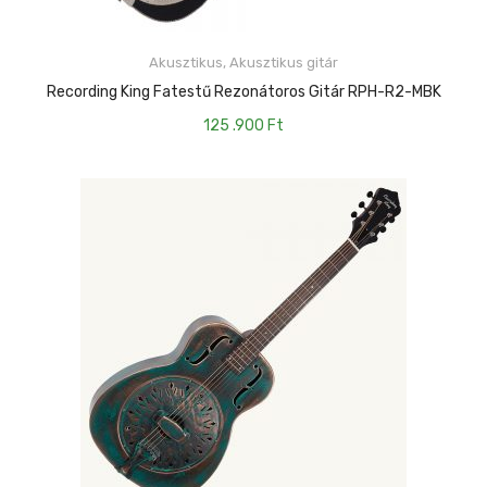
Akusztikus
,
Akusztikus gitár
KOSÁRBA TESZEM
Recording King Fatestű Rezonátoros Gitár RPH-R2-MBK
125 .900
Ft