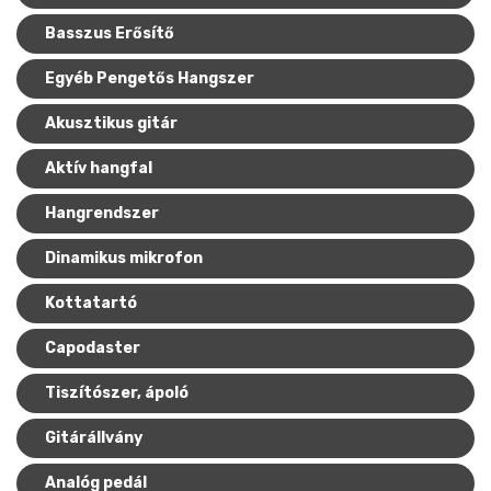
Basszus Erősítő
Mikrofonkábel
Heveder
Egyéb állvány
Egyéb Pengetős Hangszer
Kábelek
Akusztikus gitár
Pedál
Aktív hangfal
Slide gyűrű
Hangrendszer
Egyéb tartozék
Dinamikus mikrofon
Kottatartó
Capodaster
Tiszítószer, ápoló
Gitárállvány
Analóg pedál