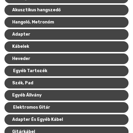
Akusztikus hangszedő
Hangoló, Metronóm
Adapter
Kábelek
Heveder
Egyéb Tartozék
Szék, Pad
Egyéb Állvány
Elektromos Gitár
Adapter És Egyéb Kábel
Gitárkábel