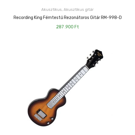
Akusztikus
,
Akusztikus gitár
KOSÁRBA TESZEM
Recording King Fémtestű Rezonátoros Gitár RM-998-D
287 .900
Ft