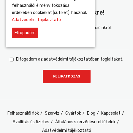
felhasználói élmény fokozása
Iratkozz Fel Hírlevelünkre!
érdekében cookiekat (sütiket), használ.
Adatvédelmi tájékoztató
Értesülj elsőként újdonságainkról és akcióinkról.
Elfogadom
Elfogadom az adatvédelmi tájékoztatóban foglaltakat.
Felhasználói fiók
Szerviz
Gyártók
Blog
Kapcsolat
Szállítás és fizetés
Általános szerződési feltételek
Adatvédelmi tájékoztató