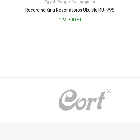
Egyéb Pengetős Hangszer
KOSÁRBA TESZEM
Recording King Rezonátoros Ukulele RU-998
179 .900
Ft