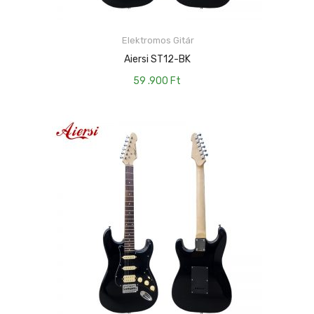
Elektromos Gitár
KOSÁRBA TESZEM
Aiersi ST12-BK
59 .900
Ft