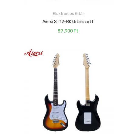
Elektromos Gitár
TOVÁBB
Aiersi ST12-BK Gitárszett
89 .900
Ft