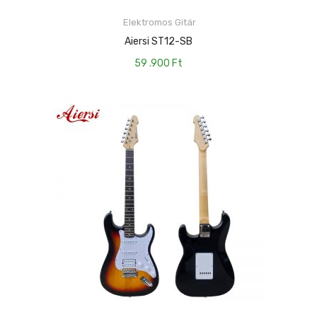
Elektromos Gitár
KOSÁRBA TESZEM
Aiersi ST12-SB
59 .900
Ft