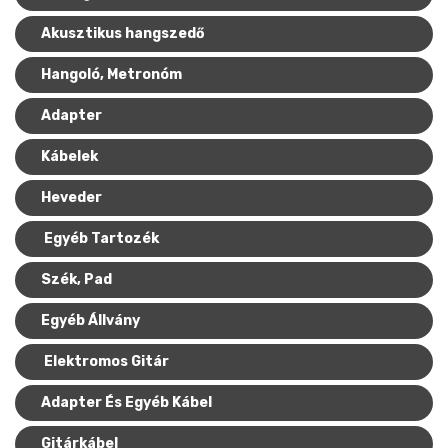
Akusztikus hangszedő
Hangoló, Metronóm
Adapter
Kábelek
Heveder
Egyéb Tartozék
Szék, Pad
Egyéb Állvány
Elektromos Gitár
Adapter És Egyéb Kábel
Gitárkábel