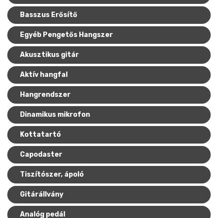
Basszus Erősítő
Mikrofonkábel
Heveder
Egyéb állvány
Egyéb Pengetős Hangszer
Kábelek
Akusztikus gitár
Pedál
Aktív hangfal
Slide gyűrű
Hangrendszer
Egyéb tartozék
Dinamikus mikrofon
Kottatartó
Capodaster
Tiszítószer, ápoló
Gitárállvány
Analóg pedál