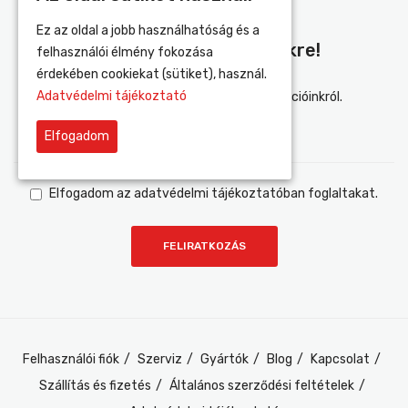
Ez az oldal a jobb használhatóság és a
Iratkozz Fel Hírlevelünkre!
felhasználói élmény fokozása
érdekében cookiekat (sütiket), használ.
Adatvédelmi tájékoztató
Értesülj elsőként újdonságainkról és akcióinkról.
Elfogadom
Elfogadom az adatvédelmi tájékoztatóban foglaltakat.
Felhasználói fiók
Szerviz
Gyártók
Blog
Kapcsolat
Szállítás és fizetés
Általános szerződési feltételek