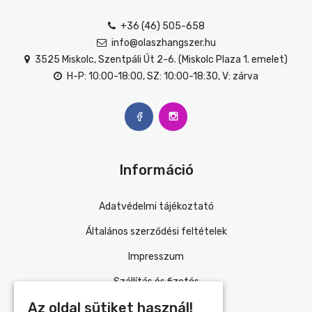
+36 (46) 505-658
info@olaszhangszer.hu
3525 Miskolc, Szentpáli Út 2-6. (Miskolc Plaza 1. emelet)
H-P: 10:00-18:00, SZ: 10:00-18:30, V: zárva
Információ
Adatvédelmi tájékoztató
Általános szerződési feltételek
Impresszum
Szállítás és fizetés
Az oldal sütiket használ!
Kapcsolat