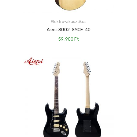
KOSÁRBA TESZEM
Elektro-akusztikus
Aiersi SG02-SMCE-40
59 .900
Ft