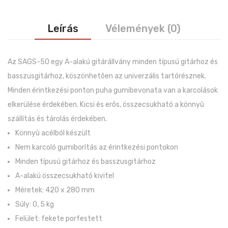
Leírás
Vélemények (0)
Az SAGS-50 egy A-alakú gitárállvány minden típusú gitárhoz és
basszusgitárhoz, köszönhetõen az univerzális tartórésznek.
Minden érintkezési ponton puha gumibevonata van a karcolások
elkerülése érdekében. Kicsi és erõs, összecsukható a könnyû
szállítás és tárolás érdekében.
Könnyû acélból készült
Nem karcoló gumiborítás az érintkezési pontokon
Minden típusú gitárhoz és basszusgitárhoz
A-alakú összecsukható kivitel
Méretek: 420 x 280 mm
Súly: 0, 5 kg
Felület: fekete porfestett