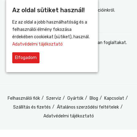
Az oldal sütiket használ!
Értesülj elsőként újdonságainkról és akcióinkról.
Ez az oldal a jobb használhatóság és a
felhasználói élmény fokozása
érdekében cookiekat (sütiket), használ.
Elfogadom az adatvédelmi tájékoztatóban foglaltakat.
Adatvédelmi tájékoztató
Elfogadom
Felhasználói fiók
Szerviz
Gyártók
Blog
Kapcsolat
Szállítás és fizetés
Általános szerződési feltételek
Adatvédelmi tájékoztató