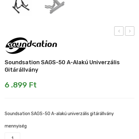
Mikrofonkábel
Heveder
Egyéb állvány
Kábelek
Pedál
SADA09-
SASX
1
10
Slide gyűrű
XLR
Szaxo
Soundsation SAGS-50 A-Alakú Univerzális
Egyéb tartozék
papa
állván
Gitárállvány
–
tripod
6.3mm
lábbal
6 .899
Ft
papa
SZTEREO
Jack
Soundsation SAGS-50 A-alakú univerzális gitárállvány
adapter
mennyiség
(1
db-