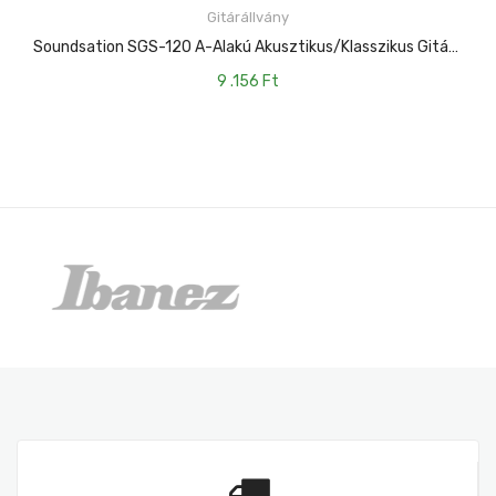
Gitárállvány
KOSÁRBA TESZEM
Soundsation SGS-120 A-Alakú Akusztikus/klasszikus Gitárállvány
9 .156
Ft