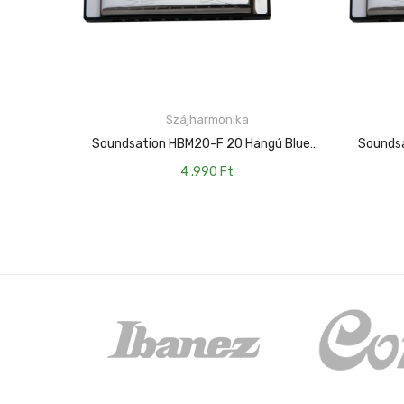
Szájharmonika
KOSÁRBA TESZEM
Soundsation HBM20-F 20 Hangú Blues Szájharmonika F Hangolású
4 .990
Ft