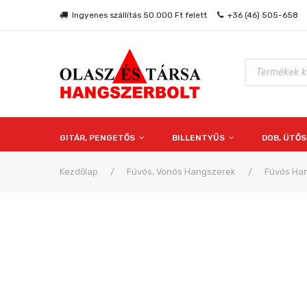
Ingyenes szállítás 50.000 Ft felett
+36 (46) 505-658
Products
search
GITÁR, PENGETŐS
BILLENTYŰS
DOB, ÜTŐ
Kezdőlap
/
Fúvós, Vonós Hangszerek
/
Fúvós Ha