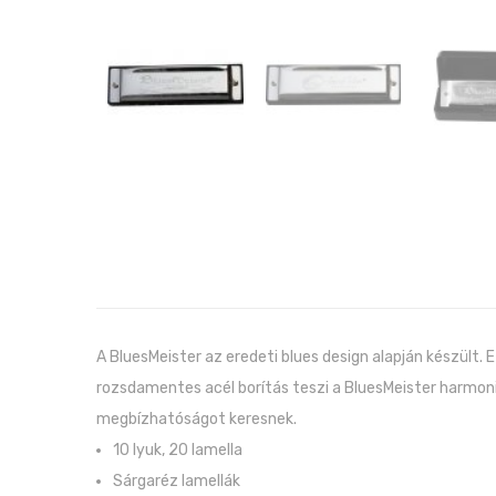
A BluesMeister az eredeti blues design alapján készült. 
rozsdamentes acél borítás teszi a BluesMeister harmoni
megbízhatóságot keresnek.
10 lyuk, 20 lamella
Sárgaréz lamellák