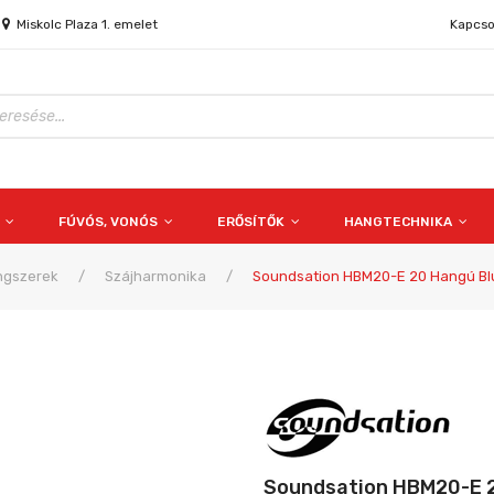
Miskolc Plaza 1. emelet
Kapcso
S
FÚVÓS, VONÓS
ERŐSÍTŐK
HANGTECHNIKA
ngszerek
/
Szájharmonika
/
Soundsation HBM20-E 20 Hangú Bl
Soundsation HBM20-E 2