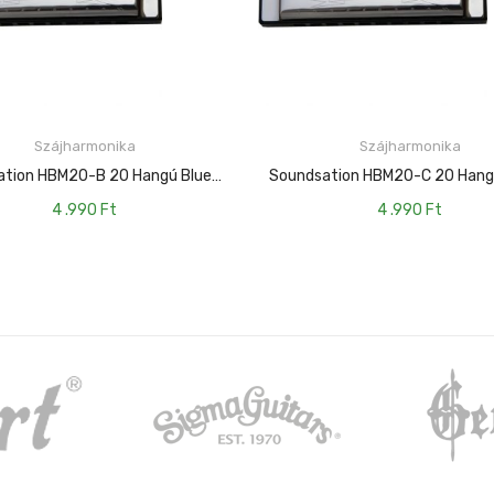
Szájharmonika
Szájharmonika
KOSÁRBA TESZEM
KOSÁRBA TESZEM
Soundsation HBM20-B 20 Hangú Blues Szájharmonika B Hangolású
4 .990
Ft
4 .990
Ft