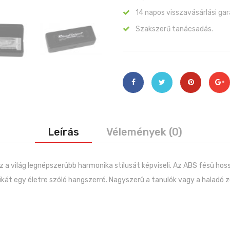
14 napos visszavásárlási gar
Szakszerű tanácsadás.
Leírás
Vélemények (0)
Ez a világ legnépszerûbb harmonika stílusát képviseli. Az ABS fésû ho
kát egy életre szóló hangszerré. Nagyszerû a tanulók vagy a haladó z