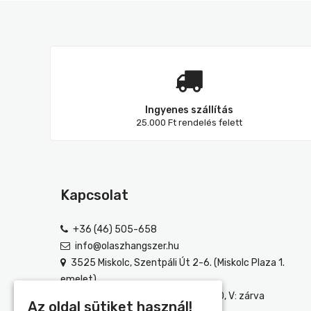
Ingyenes szállítás
25.000 Ft rendelés felett
Kapcsolat
+36 (46) 505-658
info@olaszhangszer.hu
3525 Miskolc, Szentpáli Út 2-6. (Miskolc Plaza 1.
emelet)
H-P: 10:00-18:00, SZ: 10:00-18:30, V: zárva
Az oldal sütiket használ!