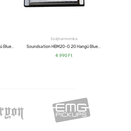
Szájharmonika
KOSÁRBA TESZEM
Soundsation HBM20-C 20 Hangú Blues Szájharmonika C Hangolású
Soundsation HBM20-G 20 Hangú Blues Szájharmonika G Hangolású
4 .990
Ft