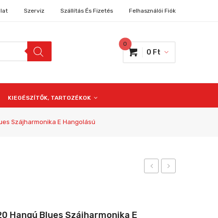
lat
Szerviz
Szállítás És Fizetés
Felhasználói Fiók
0
0
Ft
KIEGÉSZÍTŐK, TARTOZÉKOK
ues Szájharmonika E Hangolású
HBM20-
HBM20-
D
F
20
20
0 Hangú Blues Szájharmonika E