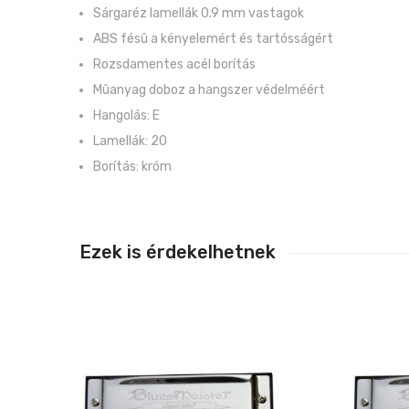
Sárgaréz lamellák 0.9 mm vastagok
ABS fésû a kényelemért és tartósságért
Rozsdamentes acél borítás
Mûanyag doboz a hangszer védelméért
Hangolás: E
Lamellák: 20
Borítás: króm
Ezek is érdekelhetnek