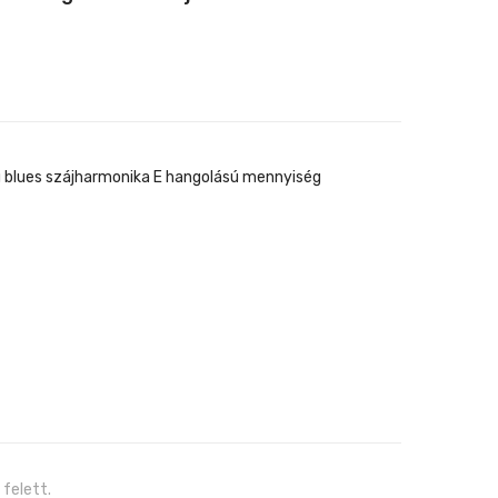
hangú
hangú
blues
blues
szájharmonika
szájharmonika
D
F
hangolású
hangolású
blues szájharmonika E hangolású mennyiség
 felett.