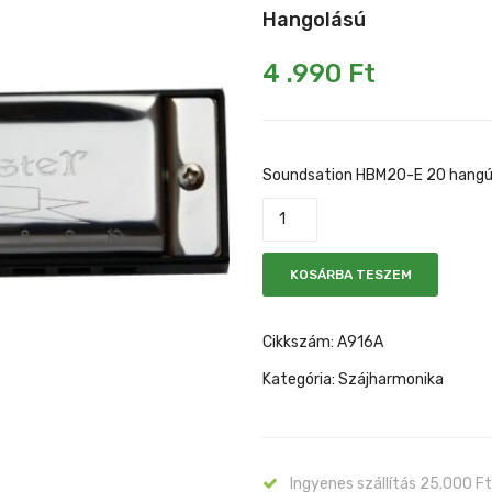
Hangolású
4 .990
Ft
Soundsation HBM20-E 20 hangú 
KOSÁRBA TESZEM
Cikkszám:
A916A
Kategória:
Szájharmonika
Ingyenes szállítás 25.000 Ft