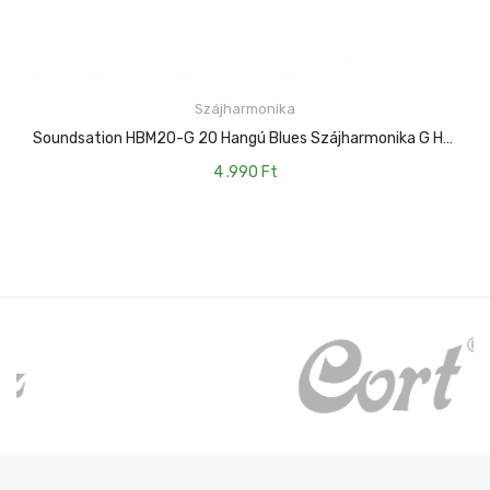
Szájharmonika
KOSÁRBA TESZEM
Soundsation HBM20-G 20 Hangú Blues Szájharmonika G Hangolású
4 .990
Ft