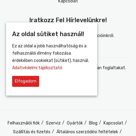
Kapcsolat
Iratkozz Fel Hírlevelünkre!
Az oldal sütiket használ!
Értesülj elsőként újdonságainkról és akcióinkról.
Ez az oldal a jobb használhatóság és a
felhasználói élmény fokozása
érdekében cookiekat (sütiket), használ.
Adatvédelmi tájékoztató
Elfogadom az adatvédelmi tájékoztatóban foglaltakat.
Elfogadom
Felhasználói fiók
Szerviz
Gyártók
Blog
Kapcsolat
Szállítás és fizetés
Általános szerződési feltételek