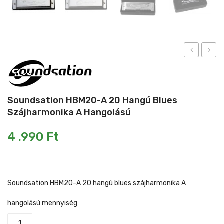
Mikrofonkábel
Heveder
Egyéb állvány
Kábelek
Pedál
H5000
HBM2
5000
B
Slide gyűrű
W
20
Soundsation HBM20-A 20 Hangú Blues
Egyéb tartozék
Class
hangú
Szájharmonika A Hangolású
H 4
blues
csatornás
szájh
4 .990
Ft
erõsítõ
B
hango
Soundsation HBM20-A 20 hangú blues szájharmonika A
hangolású mennyiség