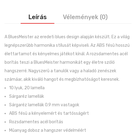
Leírás
Vélemények (0)
A BluesMeister az eredeti blues design alapján készült. Ez a világ
legnépszerûbb harmonika stílusát képviseli. Az ABS fésû hosszú
élettartamot és kényelmes játékot kínál. A rozsdamentes acél
borítás teszi a BluesMeister harmonikát egy életre szóló
hangszerré. Nagyszerû a tanulók vagy a haladó zenészek
számáar, akik kiváló hangot és megbízhatóságot keresnek.
10 lyuk, 20 lamella
Sárgaréz lamellák
Sárgaréz lamellák 0.9 mm vastagok
ABS fésû a kényelemért és tartósságért
Rozsdamentes acél borítás
Mûanyag doboz a hangszer védelméért