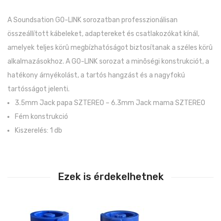
A Soundsation GO-LINK sorozatban professzionálisan
összeállított kábeleket, adaptereket és csatlakozókat kínál,
amelyek teljes körû megbízhatóságot biztosítanak a széles körû
alkalmazásokhoz. A GO-LINK sorozat a minõségi konstrukciót, a
hatékony árnyékolást, a tartós hangzást és a nagyfokú
tartósságot jelenti.
3.5mm Jack papa SZTEREO – 6.3mm Jack mama SZTEREO
Fém konstrukció
Kiszerelés: 1 db
Ezek is érdekelhetnek