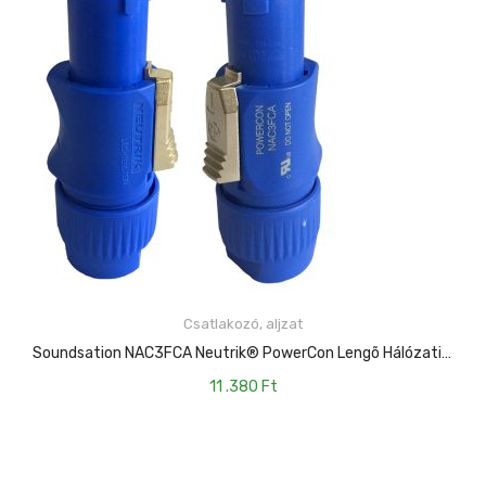
Csatlakozó, aljzat
KOSÁRBA TESZEM
Soundsation NAC3FCA Neutrik® PowerCon Lengõ Hálózati Csatlakozó
11 .380
Ft