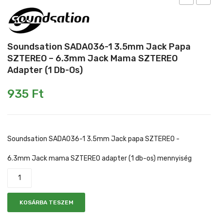
SADA035-
SADA
Mikrofonkábel
Heveder
Egyéb állvány
1
1
3.5mm
3.5m
Kábelek
Soundsation SADA036-1 3.5mm Jack Papa
Jack
Jack
SZTEREO – 6.3mm Jack Mama SZTEREO
Pedál
papa
papa
Adapter (1 Db-Os)
Slide gyűrű
MONO
SZTE
935
Ft
–
–
Egyéb tartozék
6.3mm
3.5m
Jack
Jack
mama
mama
Soundsation SADA036-1 3.5mm Jack papa SZTEREO -
adapter
SZTE
6.3mm Jack mama SZTEREO adapter (1 db-os) mennyiség
(1
adapt
db-
(1
os)
db-
os)
KOSÁRBA TESZEM