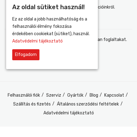
Az oldal sütiket használ!
Értesülj elsőként újdonságainkról és akcióinkról.
Ez az oldal a jobb használhatóság és a
felhasználói élmény fokozása
érdekében cookiekat (sütiket), használ.
Elfogadom az adatvédelmi tájékoztatóban foglaltakat.
Adatvédelmi tájékoztató
Elfogadom
Felhasználói fiók
Szerviz
Gyártók
Blog
Kapcsolat
Szállítás és fizetés
Általános szerződési feltételek
Adatvédelmi tájékoztató