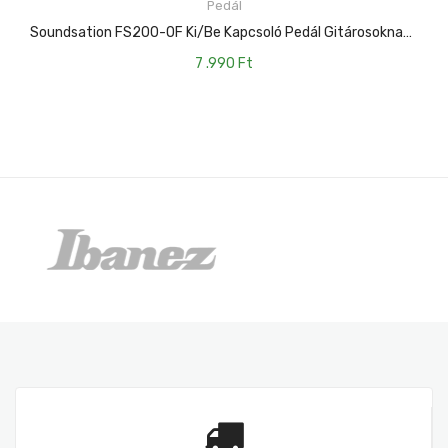
Pedál
KOSÁRBA TESZEM
Soundsation FS200-OF Ki/Be Kapcsoló Pedál Gitárosoknak, LED Kijelzõvel
7 .990
Ft