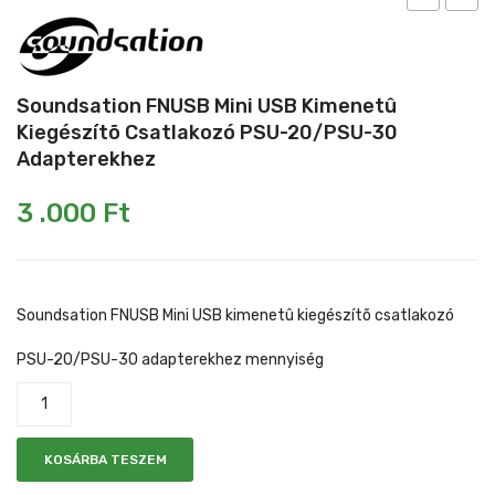
FMUSB
FS200
Mikrofonkábel
Heveder
Egyéb állvány
Micro
OF
USB
Ki/Be
Kábelek
Soundsation FNUSB Mini USB Kimenetû
kimenetû
kapcs
Kiegészítõ Csatlakozó PSU-20/PSU-30
Pedál
kiegészítõ
pedál
Adapterekhez
Slide gyűrű
csatlakozó
gitáro
3 .000
Ft
PSU-
LED
Egyéb tartozék
20/PSU-
kijelzõ
30
adapterekh
Soundsation FNUSB Mini USB kimenetû kiegészítõ csatlakozó
PSU-20/PSU-30 adapterekhez mennyiség
KOSÁRBA TESZEM