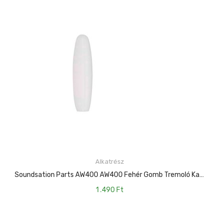
KOSÁRBA TESZEM
Alkatrész
Soundsation Parts AW400 AW400 Fehér Gomb Tremoló Karra 5 Db / Csomag
1 .490
Ft