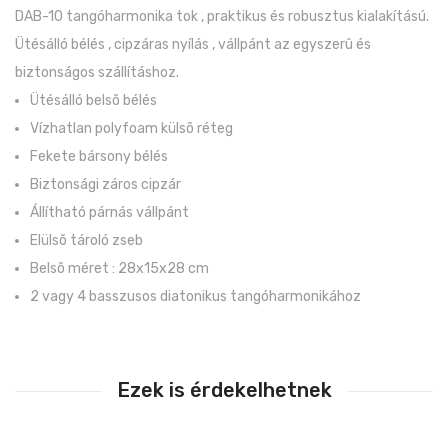
DAB-10 tangóharmonika tok , praktikus és robusztus kialakítású.
Ütésálló bélés , cipzáras nyílás , vállpánt az egyszerû és
biztonságos szállításhoz.
Ütésálló belsõ bélés
Vízhatlan polyfoam külsõ réteg
Fekete bársony bélés
Biztonsági záros cipzár
Állítható párnás vállpánt
Elülsõ tároló zseb
Belsõ méret : 28x15x28 cm
2 vagy 4 basszusos diatonikus tangóharmonikához
Ezek is érdekelhetnek