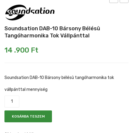
D3600
DFE1
Mikrofonkábel
Heveder
Egyéb állvány
3600
Digital
W
Feedb
Kábelek
Soundsation DAB-10 Bársony Bélésû
Class
Elimin
Tangóharmonika Tok Vállpánttal
Pedál
D 2
Slide gyűrű
csatornás
14 .900
Ft
erõsítõ
Egyéb tartozék
Soundsation DAB-10 Bársony bélésû tangóharmonika tok
vállpánttal mennyiség
KOSÁRBA TESZEM