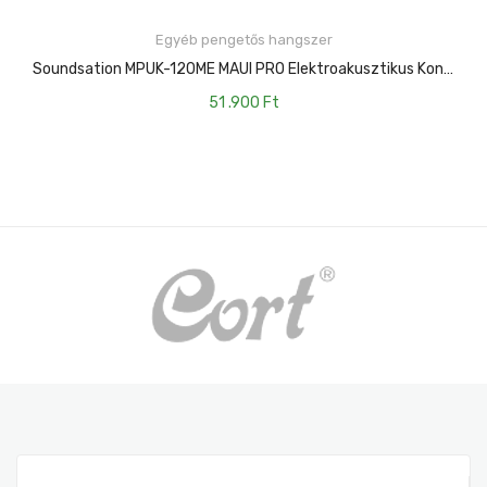
Egyéb pengetős hangszer
KOSÁRBA TESZEM
Soundsation MPUK-120ME MAUI PRO Elektroakusztikus Koncert Ukulele Tokkal (lucfenyõ Fedlappal)
51 .900
Ft