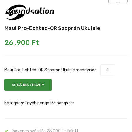
Pro-
29HC
Mikrofonkábel
Heveder
Egyéb állvány
Echted-
Elektr
BL
akuszt
Kábelek
Maui Pro-Echted-OR Szoprán Ukulele
Szoprán
gitár
Pedál
Ukulele
26 .900
Ft
Slide gyűrű
Egyéb tartozék
Maui Pro-Echted-OR Szoprán Ukulele mennyiség
KOSÁRBA TESZEM
Kategória:
Egyéb pengetős hangszer
Ingyenes szállítás 25.000 Ft felett.