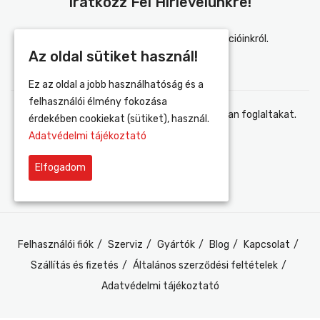
Iratkozz Fel Hírlevelünkre!
Értesülj elsőként újdonságainkról és akcióinkról.
Az oldal sütiket használ!
Ez az oldal a jobb használhatóság és a
felhasználói élmény fokozása
Elfogadom az adatvédelmi tájékoztatóban foglaltakat.
érdekében cookiekat (sütiket), használ.
Adatvédelmi tájékoztató
Elfogadom
Felhasználói fiók
Szerviz
Gyártók
Blog
Kapcsolat
Szállítás és fizetés
Általános szerződési feltételek
Adatvédelmi tájékoztató