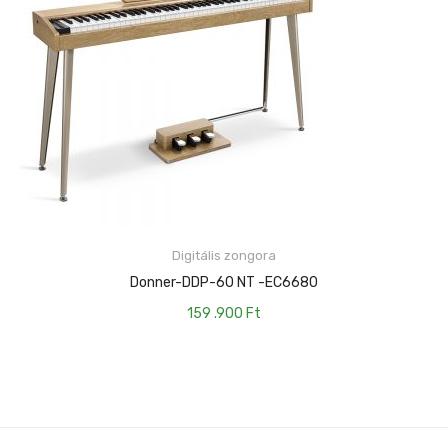
Digitális zongora
KOSÁRBA TESZEM
Donner-DDP-60 NT -EC6680
159 .900
Ft