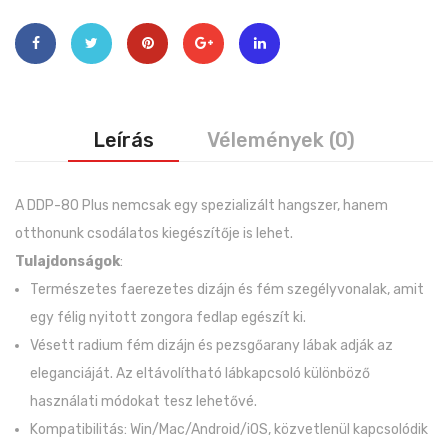
Leírás
Vélemények (0)
A DDP-80 Plus nemcsak egy spezializált hangszer, hanem
otthonunk csodálatos kiegészítője is lehet.
Tulajdonságok
:
Természetes faerezetes dizájn és fém szegélyvonalak, amit
egy félig nyitott zongora fedlap egészít ki.
Vésett radium fém dizájn és pezsgőarany lábak adják az
eleganciáját. Az eltávolítható lábkapcsoló különböző
használati módokat tesz lehetővé.
Kompatibilitás: Win/Mac/Android/iOS, közvetlenül kapcsolódik