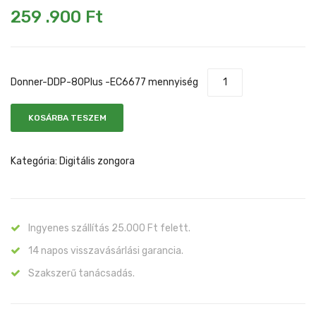
259 .900
Ft
GR
NT
-
-
EC6787
EC66
Donner-DDP-80Plus -EC6677 mennyiség
KOSÁRBA TESZEM
Kategória:
Digitális zongora
Ingyenes szállítás 25.000 Ft felett.
14 napos visszavásárlási garancia.
Szakszerű tanácsadás.